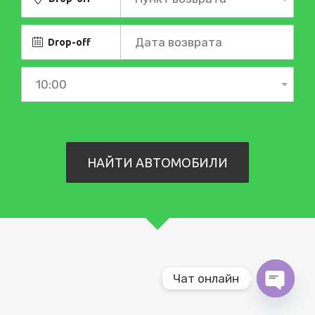
Drop-off
Чат онлайн
O
p