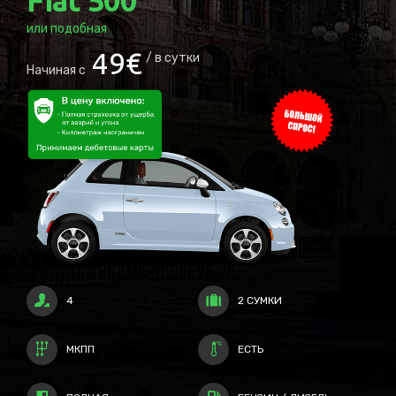
Fiat
Panda
или подобная
52
€
в сутки
Начиная с
4