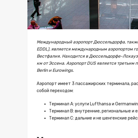
Международный аэропорт Дюссельдорфа, также 
EDDL), является международным аэропортом г
Вестфалия. Находится в Дюссельдорфе-Лохаузен
км от Эссена. Аэропорт DUS является третьим 
Berlin и Eurowings.
Аэропорт имеет 3 пассажирских терминала, ра
собой переходом:
Терминал A: услуги Lufthansa и Germanwin
Терминал B: внутренние, региональные и 
Терминал C: дальние и не шенгенские рейс