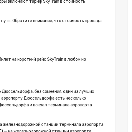
оры включают тариф SkyTrain в стоимость
й путь. Обратите внимание, что стоимость проезда
билет на короткий рейс SkyTrain в любом из
р Дюссельдорфа, без сомнения, один из лучших
 в аэропорту Дюссельдорфа есть несколько
Дюссельдорфа и вокзал терминала аэропорта
на железнодорожной станции терминала аэропорта
E) — на железнодорожной станции аэропорта