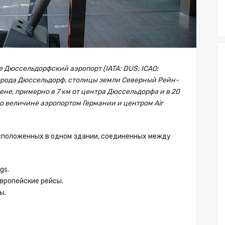
Дюссельдорфский аэропорт (IATA: DUS; ICAO:
орода Дюссельдорф, столицы земли Северный Рейн-
е, примерно в 7 км от центра Дюссельдорфа и в 20
по величине аэропортом Германии и центром Air
сположенных в одном здании, соединенных между
gs.
европейские рейсы.
ы.