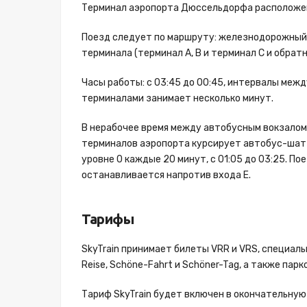
Терминал аэропорта Дюссельдорфа расположен
Поезд следует по маршруту: железнодорожный 
терминала (терминал A, B и терминал C и обратн
Часы работы: с 03:45 до 00:45, интервалы межд
терминалами занимает несколько минут.
В нерабочее время между автобусным вокзалом
терминалов аэропорта курсирует автобус-шат
уровне 0 каждые 20 минут, с 01:05 до 03:25. П
останавливается напротив входа E.
Тарифы
SkyTrain принимает билеты VRR и VRS, специальн
Reise, Schöne-Fahrt и Schöner-Tag, а также пар
Тариф SkyTrain будет включен в окончательную