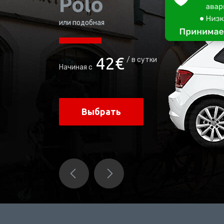
Born
Electric
или подобная
47
€
в сутки
Начиная с
Выбрать