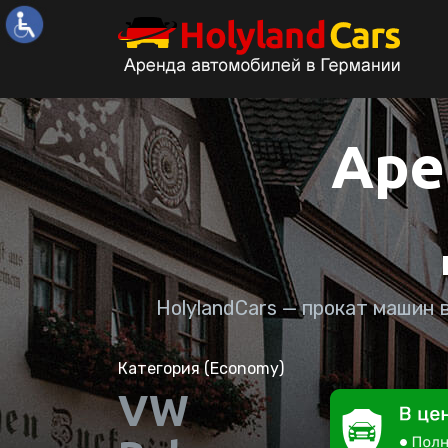
Аре
HolylandCars — прокат машин 
Категория "Economy Electric"
Cupra