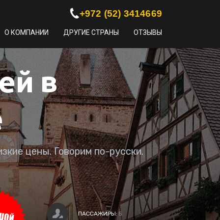
+972 (52) 3414669
О КОМПАНИИ
ДРУГИЕ СТРАНЫ
ОТЗЫВЫ
ей в
е
зкие цены. Говорим по-русски.