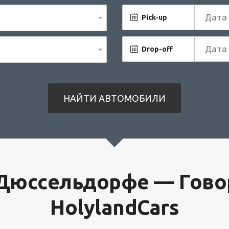
Pick-up
Drop-off
 Дюссельдорфе — Говор
HolylandCars