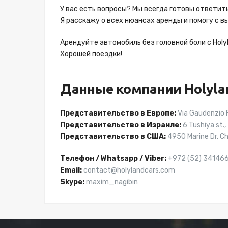
У вас есть вопросы? Мы всегда готовы ответить 
Я расскажу о всех нюансах аренды и помогу с в
Арендуйте автомобиль без головной боли с Holyl
Хорошей поездки!
Данные компании Holylan
Представительство в Европе:
Via Gaudenzio Fe
Представительство в Израиле:
6 Tushiya st., 
Представительство в США:
4950 Marine Dr, Ch
Телефон / Whatsapp / Viber:
+972 (52) 34146
Email:
contact@holylandcars.com
Skype:
maxim_nagibin