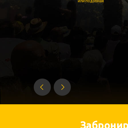
или подобная
48
€
в сутки
Начиная с
Выбрать
Забронир