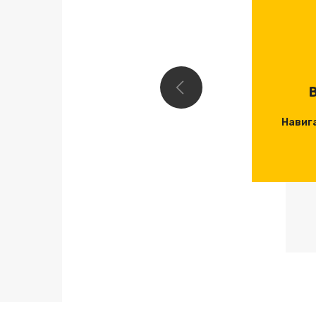
В
Навиг