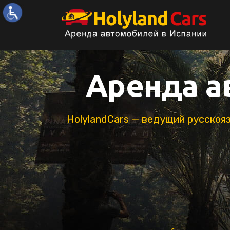
Аренда а
HolylandCars — ведущий русскоя
Категория "Economy"
Peugeot
208