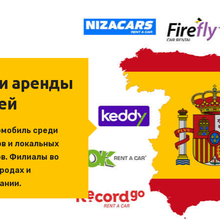
и аренды
ей
омобиль среди
в и локальных
в. Филиалы во
ородах и
ании.