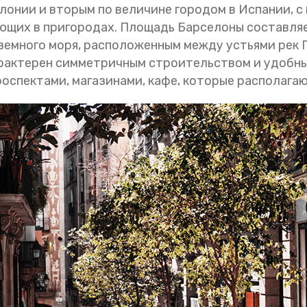
онии и вторым по величине городом в Испании, с н
ющих в пригородах. Площадь Барселоны составляет 
емного моря, расположенным между устьями рек Ге
характерен симметричным строительством и удобны
спектами, магазинами, кафе, которые располагаю