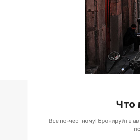
Что 
Все по-честному! Бронируйте а
п