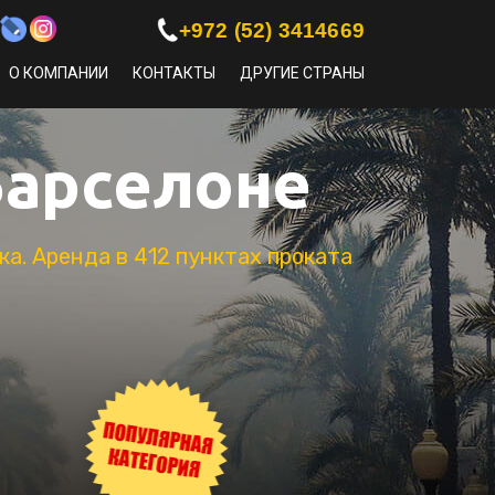
+972 (52) 3414669
О КОМПАНИИ
КОНТАКТЫ
ДРУГИЕ СТРАНЫ
Барселоне
а. Аренда в 412 пунктах проката
ПАССАЖИРЫ:
4
БАГАЖ:
2 ЧЕМОДАНА + 1 СУМКА