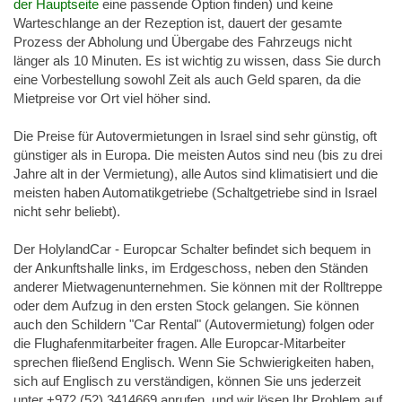
der Hauptseite
eine passende Option finden) und keine
Warteschlange an der Rezeption ist, dauert der gesamte
Prozess der Abholung und Übergabe des Fahrzeugs nicht
länger als 10 Minuten. Es ist wichtig zu wissen, dass Sie durch
eine Vorbestellung sowohl Zeit als auch Geld sparen, da die
Mietpreise vor Ort viel höher sind.
Die Preise für Autovermietungen in Israel sind sehr günstig, oft
günstiger als in Europa. Die meisten Autos sind neu (bis zu drei
Jahre alt in der Vermietung), alle Autos sind klimatisiert und die
meisten haben Automatikgetriebe (Schaltgetriebe sind in Israel
nicht sehr beliebt).
Der HolylandCar - Europcar Schalter befindet sich bequem in
der Ankunftshalle links, im Erdgeschoss, neben den Ständen
anderer Mietwagenunternehmen. Sie können mit der Rolltreppe
oder dem Aufzug in den ersten Stock gelangen. Sie können
auch den Schildern "Car Rental" (Autovermietung) folgen oder
die Flughafenmitarbeiter fragen. Alle Europcar-Mitarbeiter
sprechen fließend Englisch. Wenn Sie Schwierigkeiten haben,
sich auf Englisch zu verständigen, können Sie uns jederzeit
unter +972 (52) 3414669 anrufen, und wir lösen Ihr Problem auf