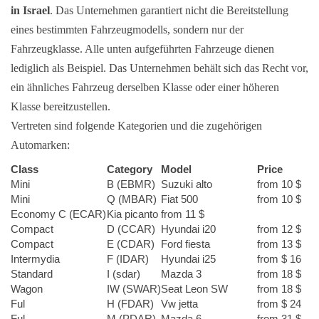
in Israel
. Das Unternehmen garantiert nicht die Bereitstellung
eines bestimmten Fahrzeugmodells, sondern nur der
Fahrzeugklasse. Alle unten aufgeführten Fahrzeuge dienen
lediglich als Beispiel. Das Unternehmen behält sich das Recht vor,
ein ähnliches Fahrzeug derselben Klasse oder einer höheren
Klasse bereitzustellen.
Vertreten sind folgende Kategorien und die zugehörigen
Automarken:
Class
Category
Model
Price
Mini
B (EBMR)
Suzuki alto
from 10 $
Mini
Q (MBAR)
Fiat 500
from 10 $
Economy
C (ECAR)
Kia picanto
from 11 $
Compact
D (CCAR)
Hyundai i20
from 12 $
Compact
E (CDAR)
Ford fiesta
from 13 $
Intermydia
F (IDAR)
Hyundai i25
from $ 16
Standard
I (sdar)
Mazda 3
from 18 $
Wagon
IW (SWAR)
Seat Leon SW
from 18 $
Ful
H (FDAR)
Vw jetta
from $ 24
Ful
M (PDAR)
Mazda 6
from 31 $