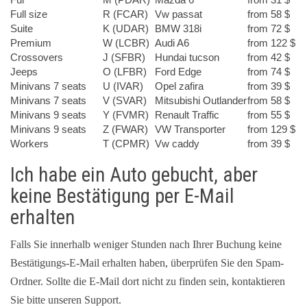
Full size
R (FCAR)
Vw passat
from 58 $
Suite
K (UDAR)
BMW 318i
from 72 $
Premium
W (LCBR)
Audi A6
from 122 $
Crossovers
J (SFBR)
Hundai tucson
from 42 $
Jeeps
O (LFBR)
Ford Edge
from 74 $
Minivans 7 seats
U (IVAR)
Opel zafira
from 39 $
Minivans 7 seats
V (SVAR)
Mitsubishi Outlander
from 58 $
Minivans 9 seats
Y (FVMR)
Renault Traffic
from 55 $
Minivans 9 seats
Z (FWAR)
VW Transporter
from 129 $
Workers
T (CPMR)
Vw caddy
from 39 $
Ich habe ein Auto gebucht, aber
keine Bestätigung per E-Mail
erhalten
Falls Sie innerhalb weniger Stunden nach Ihrer Buchung keine
Bestätigungs-E-Mail erhalten haben, überprüfen Sie den Spam-
Ordner. Sollte die E-Mail dort nicht zu finden sein, kontaktieren
Sie bitte unseren Support.