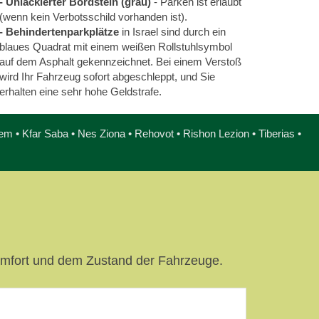
- Unlackierter Bordstein (grau)
- Parken ist erlaubt
(wenn kein Verbotsschild vorhanden ist).
- Behindertenparkplätze
in Israel sind durch ein
blaues Quadrat mit einem weißen Rollstuhlsymbol
auf dem Asphalt gekennzeichnet. Bei einem Verstoß
wird Ihr Fahrzeug sofort abgeschleppt, und Sie
erhalten eine sehr hohe Geldstrafe.
m • Kfar Saba • Nes Ziona • Rehovot • Rishon Lezion • Tiberias •
omfort und dem Zustand der Fahrzeuge.