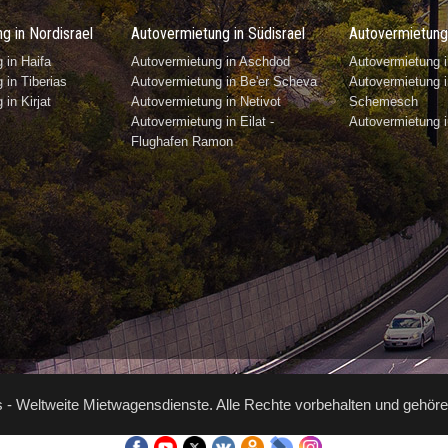
g in Nordisrael
Autovermietung in Südisrael
Autovermietung 
 in Haifa
Autovermietung in Aschdod
Autovermietung i
 in Tiberias
Autovermietung in Be'er Scheva
Autovermietung i
in Kirjat
Autovermietung in Netivot
Schemesch
Autovermietung in Eilat -
Autovermietung 
Flughafen Ramon
- Weltweite Mietwagensdienste. Alle Rechte vorbehalten und gehör