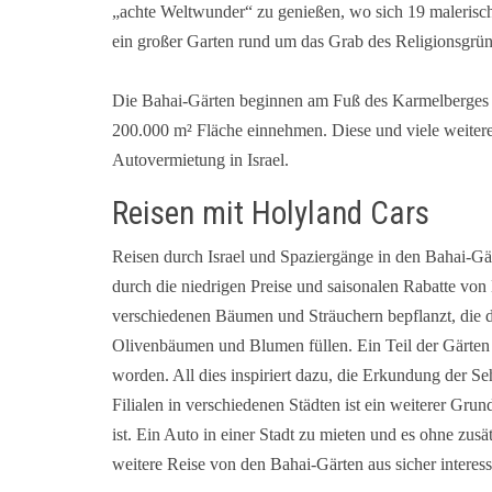
„achte Weltwunder“ zu genießen, wo sich 19 malerisch
ein großer Garten rund um das Grab des Religionsgrü
Die Bahai-Gärten beginnen am Fuß des Karmelberges u
200.000 m² Fläche einnehmen. Diese und viele weiter
Autovermietung in Israel.
Reisen mit Holyland Cars
Reisen durch Israel und Spaziergänge in den Bahai-Gär
durch die niedrigen Preise und saisonalen Rabatte von
verschiedenen Bäumen und Sträuchern bepflanzt, die d
Olivenbäumen und Blumen füllen. Ein Teil der Gärten i
worden. All dies inspiriert dazu, die Erkundung der S
Filialen in verschiedenen Städten ist ein weiterer Gru
ist. Ein Auto in einer Stadt zu mieten und es ohne zus
weitere Reise von den Bahai-Gärten aus sicher interes