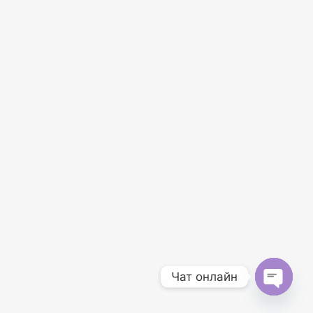
Чат онлайн
O
p