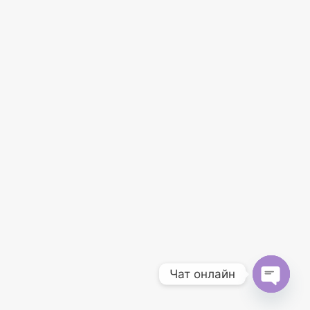
Чат онлайн
O
p