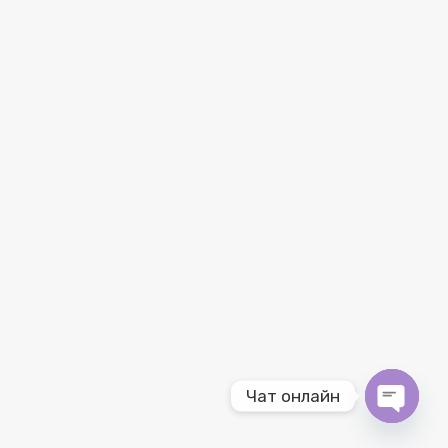
Чат онлайн
O
p